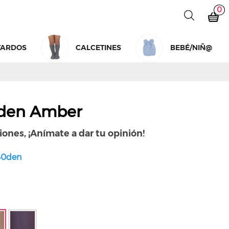
0
TARDOS
CALCETINES
BEBÉ/NIÑ@
 den Amber
iones, ¡Anímate a dar tu opinión!
 40den