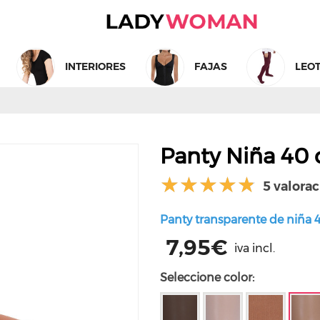
INTERIORES
FAJAS
LEO
TARJETA REGALO
Panty Niña 40
5 valorac
Panty transparente de niña
7,95€
iva incl.
Seleccione color: