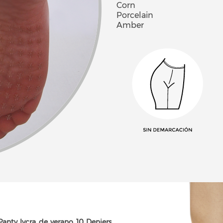
Corn
Porcelain
Amber
Panty lycra de verano 10 Deniers