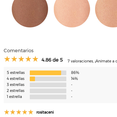
Comentarios
4.86 de 5
7 valoraciones, ¡Anímate a 
5 estrellas
86%
4 estrellas
14%
3 estrellas
-
2 estrellas
-
1 estrella
-
rositaceni