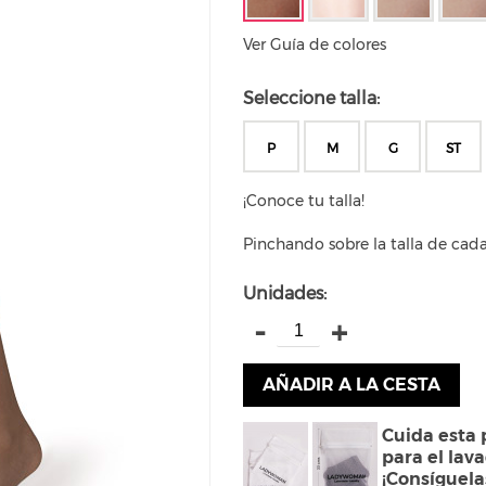
Ver Guía de colores
Seleccione talla:
P
M
G
ST
¡Conoce tu talla!
Pinchando sobre la talla de cad
Unidades:
-
+
AÑADIR A LA CESTA
Cuida esta 
para el lav
¡Consíguela