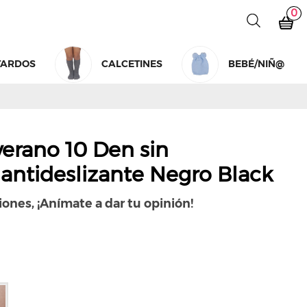
0
TARDOS
CALCETINES
BEBÉ/NIÑ@
verano 10 Den sin
antideslizante Negro Black
iones, ¡Anímate a dar tu opinión!