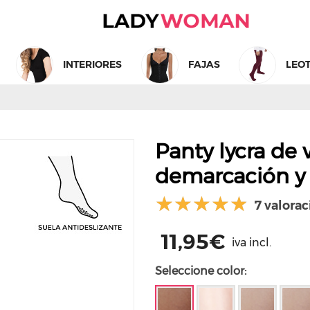
INTERIORES
FAJAS
LEO
TARJETA REGALO
Panty lycra de 
demarcación y 
7 valorac
11,95€
iva incl.
Seleccione color: