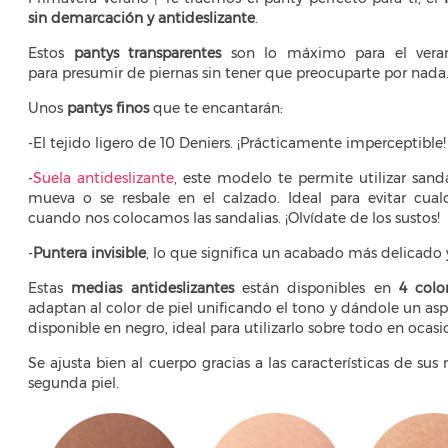
sin demarcación y antideslizante
.
Estos
pantys transparentes
son lo máximo para el ver
para presumir de piernas sin tener que preocuparte por nada
Unos
pantys finos
que te encantarán:
-El tejido ligero de 10 Deniers. ¡Prácticamente imperceptible!
-
Suela antideslizante
, este modelo te permite utilizar sanda
mueva o se resbale en el calzado. Ideal para evitar cual
cuando nos colocamos las sandalias. ¡Olvídate de los sustos!
-
Puntera invisible
, lo que significa un acabado más delicado 
Estas
medias antideslizantes
están disponibles en
4 colo
adaptan al color de piel unificando el tono y dándole un a
disponible en negro, ideal para utilizarlo sobre todo en ocas
Se ajusta bien al cuerpo gracias a las características de su
segunda piel.