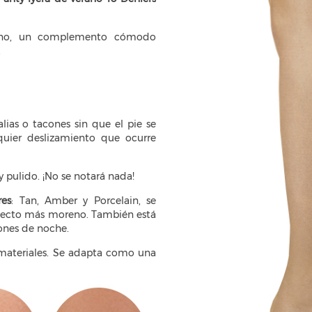
ano, un complemento cómodo
.
lias o tacones sin que el pie se
quier deslizamiento que ocurre
y pulido. ¡No se notará nada!
res
: Tan, Amber y Porcelain, se
specto más moreno. También está
iones de noche.
s materiales. Se adapta como una