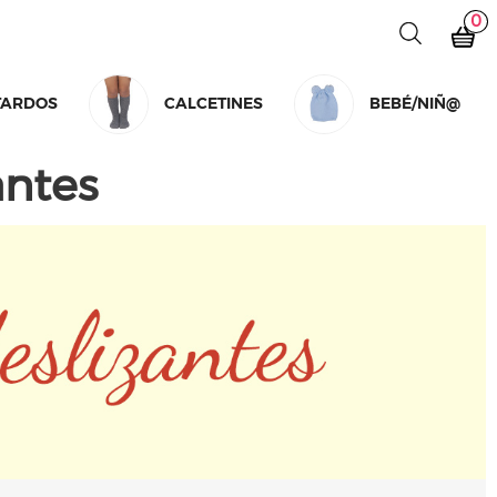
0
TARDOS
CALCETINES
BEBÉ/NIÑ@
antes