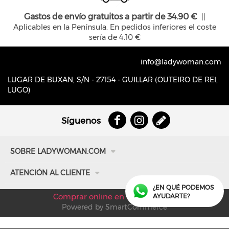
Gastos de envío gratuitos a partir de 34.90 €
||
Aplicables en la Península. En pedidos inferiores el coste
sería de 4.10 €
info@ladywoman.com
LUGAR DE BUXAN, S/N - 27154 - GUILLAR (OUTEIRO DE REI,
LUGO)
Síguenos
SOBRE LADYWOMAN.COM
Quiénes somos
ATENCIÓN AL CLIENTE
Cómo llegar
¿EN QUÉ PODEMOS
Últimos productos
Comprar online en Lady Woman
AYUDARTE?
Lo más vendido
Powered by SmartCommerce
Información de contacto
Aviso legal y política de privacidad