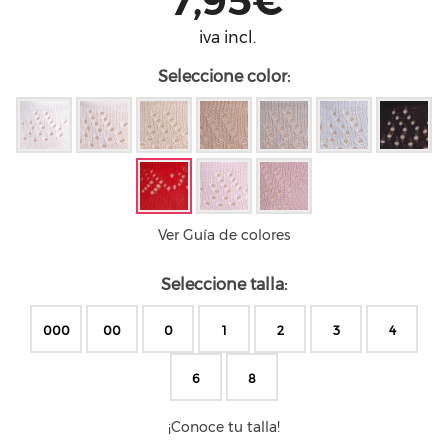
7,95€
iva incl.
Seleccione color:
Ver Guía de colores
Seleccione talla:
000
00
0
1
2
3
4
6
8
¡Conoce tu talla!